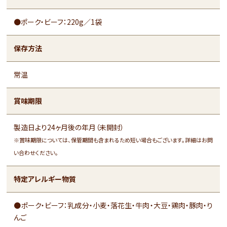
●ポーク・ビーフ：220g／1袋
保存方法
常温
賞味期限
製造日より24ヶ月後の年月（未開封）
※賞味期限については、保管期間も含まれるため短い場合もございます。詳細はお問
い合わせください。
特定アレルギー物質
●ポーク・ビーフ：乳成分・小麦・落花生・牛肉・大豆・鶏肉・豚肉・り
んご