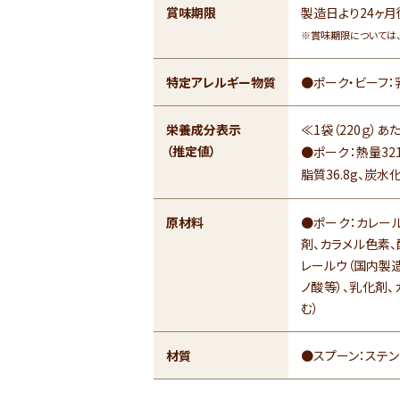
賞味期限
製造日より24ヶ月
※賞味期限については
特定アレルギー物質
●ポーク・ビーフ：
栄養成分表示
≪1袋（220ｇ）あ
（推定値）
●ポーク：熱量321k
脂質36.8g、炭水化
原材料
●ポーク：カレール
剤、カラメル色素、
レールウ（国内製造
ノ酸等）、乳化剤
む）
材質
●スプーン：ステ