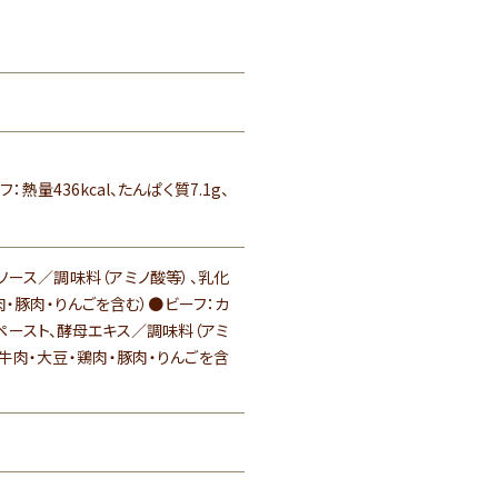
：熱量436kcal、たんぱく質7.1g、
ソース／調味料（アミノ酸等）、乳化
・豚肉・りんごを含む）●ビーフ：カ
トペースト、酵母エキス／調味料（アミ
牛肉・大豆・鶏肉・豚肉・りんごを含