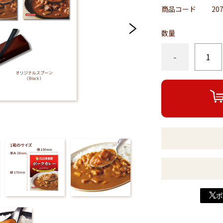
商品コード
20
数量
-
ポ