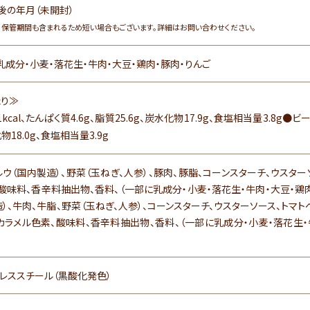
後の年月（未開封）
、保管期間も含まれるため短い場合もございます。詳細はお問い合わせください。
乳成分・小麦・落花生・牛肉・大豆・鶏肉・豚肉・りんご
たり≫
cal、たんぱく質4.6g、脂質25.6g、炭水化物17.9g、食塩相当量3.8g●ビーフ
物18.0g、食塩相当量3.9g
ウ（国内製造）、野菜（玉ねぎ、人参）、豚肉、豚脂、コーンスターチ、ウスター
酸味料、香辛料抽出物、香料、（一部に乳成分・小麦・落花生・牛肉・大豆・鶏肉
）、牛肉、牛脂、野菜（玉ねぎ、人参）、コーンスターチ、ウスターソース、トマ
、カラメル色素、酸味料、香辛料抽出物、香料、（一部に乳成分・小麦・落花生・
ンレススチール（黒酸化発色）