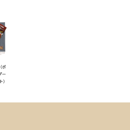
（ポ
プー
ト）