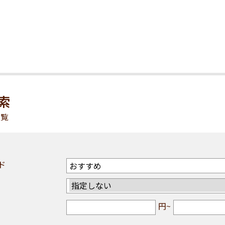
索
一覧
ド
円~